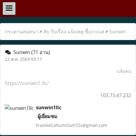
กระดานสนทนา
>
ลับ รับเรื่อง แจ้งเหตุ ชี้เบาะแส
>
Sunwin
Sunwin
(71 อ่าน)
22 พ.ค. 2569 03:17
แจ้งลบ
https://sunwin1.llc/
103.73.47.232
sunwin1llc
ผู้เยี่ยมชม
FrankieCallumsfum72s@gmail.com