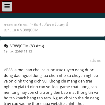
กระดานสนทนา
>
ลับ รับเรื่อง แจ้งเหตุ ชี้
เบาะแส
>
VB88JCOM
VB88JCOM
(83 อ่าน)
19 ก.ค. 2568 11:13
แจ้งลบ
VB88
la mot san choi ca cuoc truc tuyen dang duoc
dong dao nguoi dung lua chon nho su chuyen nghiep
va on dinh trong dich vu. Khong chi mang den trai
nghiem giai tri dinh cao voi loat game chat luong cao,
nen tang nay con chu trong den bao mat thong tin va
ho tro khach hang tan tam. Nguoi choi co the de dang
truy cap vao he thong qua website chinh thuc