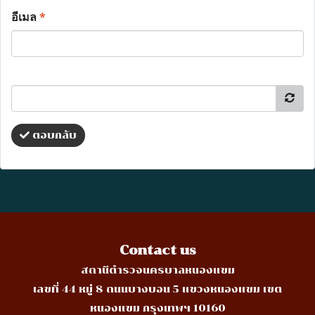
อีเมล
*
ตอบกลับ
Contact us
สถานีตำรวจนครบาลหนองแขม
เลขที่ 44 หมู่ 8 ถนนบางบอน 5 แขวงหนองแขม เขต
หนองแขม กรุงเทพฯ 10160