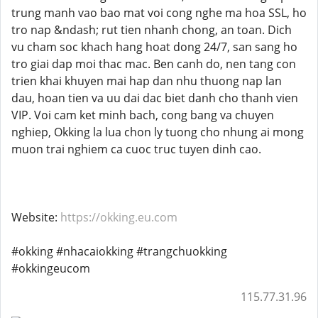
trung manh vao bao mat voi cong nghe ma hoa SSL, ho
tro nap &ndash; rut tien nhanh chong, an toan. Dich
vu cham soc khach hang hoat dong 24/7, san sang ho
tro giai dap moi thac mac. Ben canh do, nen tang con
trien khai khuyen mai hap dan nhu thuong nap lan
dau, hoan tien va uu dai dac biet danh cho thanh vien
VIP. Voi cam ket minh bach, cong bang va chuyen
nghiep, Okking la lua chon ly tuong cho nhung ai mong
muon trai nghiem ca cuoc truc tuyen dinh cao.
Website:
https://okking.eu.com
#okking #nhacaiokking #trangchuokking
#okkingeucom
115.77.31.96