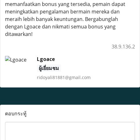
memanfaatkan bonus yang tersedia, pemain dapat
meningkatkan pengalaman bermain mereka dan
meraih lebih banyak keuntungan. Bergabunglah
dengan Lgoace dan nikmati semua bonus yang
ditawarkan!
38.9.136.2
Lgoace
ผู้เยี่ยมชม
ridoyali81881@gmail.com
ตอบกระทู้