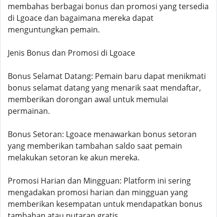
membahas berbagai bonus dan promosi yang tersedia
di Lgoace dan bagaimana mereka dapat
menguntungkan pemain.
Jenis Bonus dan Promosi di Lgoace
Bonus Selamat Datang: Pemain baru dapat menikmati
bonus selamat datang yang menarik saat mendaftar,
memberikan dorongan awal untuk memulai
permainan.
Bonus Setoran: Lgoace menawarkan bonus setoran
yang memberikan tambahan saldo saat pemain
melakukan setoran ke akun mereka.
Promosi Harian dan Mingguan: Platform ini sering
mengadakan promosi harian dan mingguan yang
memberikan kesempatan untuk mendapatkan bonus
tambahan atau putaran gratis.