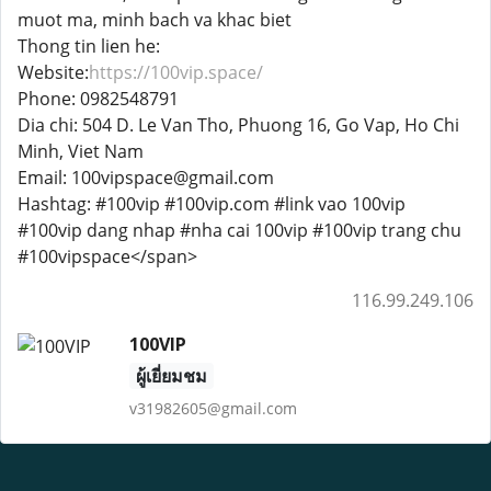
muot ma, minh bach va khac biet
Thong tin lien he:
Website:
https://100vip.space/
Phone: 0982548791
Dia chi: 504 D. Le Van Tho, Phuong 16, Go Vap, Ho Chi
Minh, Viet Nam
Email: 100vipspace@gmail.com
Hashtag: #100vip #100vip.com #link vao 100vip
#100vip dang nhap #nha cai 100vip #100vip trang chu
#100vipspace</span>
116.99.249.106
100VIP
ผู้เยี่ยมชม
v31982605@gmail.com