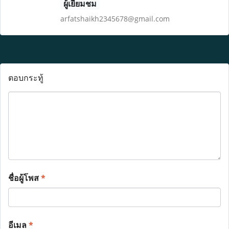
ผู้เยี่ยมชม
arfatshaikh2345678@gmail.com
ตอบกระทู้
ชื่อผู้โพส
*
อีเมล
*