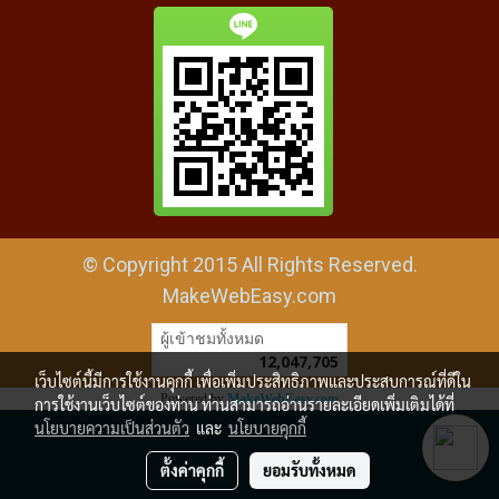
© Copyright 2015 All Rights Reserved.
MakeWebEasy.com
ผู้เข้าชมทั้งหมด
12,047,705
เว็บไซต์นี้มีการใช้งานคุกกี้ เพื่อเพิ่มประสิทธิภาพและประสบการณ์ที่ดีใน
Powered by
MakeWebEasy.com
การใช้งานเว็บไซต์ของท่าน ท่านสามารถอ่านรายละเอียดเพิ่มเติมได้ที่
นโยบายความเป็นส่วนตัว
และ
นโยบายคุกกี้
ตั้งค่าคุกกี้
ยอมรับทั้งหมด