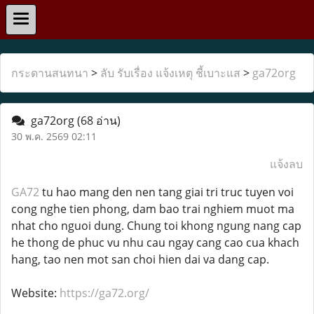
กระดานสนทนา
>
ลับ รับเรื่อง แจ้งเหตุ ชี้เบาะแส
>
ga72org
ga72org
(68 อ่าน)
30 พ.ค. 2569 02:11
แจ้งลบ
GA72
tu hao mang den nen tang giai tri truc tuyen voi
cong nghe tien phong, dam bao trai nghiem muot ma
nhat cho nguoi dung. Chung toi khong ngung nang cap
he thong de phuc vu nhu cau ngay cang cao cua khach
hang, tao nen mot san choi hien dai va dang cap.
Website:
https://ga72.org/