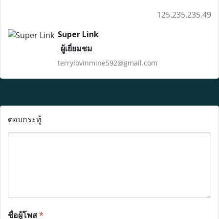
125.235.235.49
Super Link
ผู้เยี่ยมชม
terrylovinmine592@gmail.com
ตอบกระทู้
ชื่อผู้โพส
*