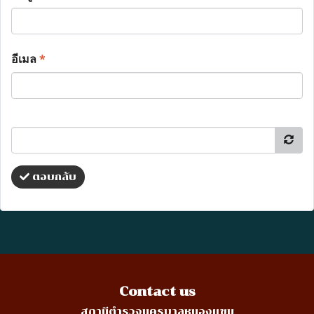
อีเมล
*
ตอบกลับ
Contact us
สถานีตำรวจนครบาลหนองแขม