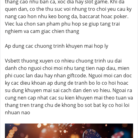
thang cao nhu ban ca, xoc dia hay slot game. Khi da
quen dan, co the thu suc voi nhung tro choi yeu cau ky
nang cao hon nhu keo bong da, baccarat hoac poker.
Viec lua chon san pham phu hop se giup tang trai
nghiem va cam giac chien thang
Ap dung cac chuong trinh khuyen mai hop ly
Vsbett thuong xuyen co nhieu chuong trinh uu dai
danh cho nguoi choi moi nhu tang tien nap dau, mien
phi cuoc lan dau hay nhan giftcode. Nguoi moi can doc
ky cac dieu khoan ap dung de tranh bo lo co hoi hoac
su dung khuyen mai sai cach dan den vo hieu. Ngoai ra
cung nen cap nhat cac su kien khuyen mai theo tuan va
thang tren trang chu de khong bo sot bat ky co hoi loi
nhuan nao