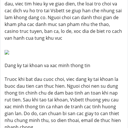
dau, viec tim hieu ky ve giao dien, the loai tro choi va
cac dich vu ho tro tai Vsbett se giup han che nhung sai
lam khong dang co. Nguoi choi can danh thoi gian de
kham pha cac danh muc san pham nhu the thao,
casino truc tuyen, ban ca, lo de, xoc dia de biet ro cach
van hanh cua tung khu vuc
Dang ky tai khoan va xac minh thong tin
Truoc khi bat dau cuoc choi, viec dang ky tai khoan la
buoc dau tien can thuc hien. Nguoi choi nen su dung
thong tin chinh chu de dam bao tinh an toan khi nap
rut tien. Sau khi tao tai khoan, Vsbett thuong yeu cau
xac minh thong tin ca nhan de tranh cac tinh huong
gian lan. Do do, can chuan bi san cac giay to can thiet
nhu chung minh thu, so dien thoai, email de thuc hien
nhanh chong