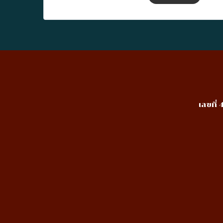
เลขที