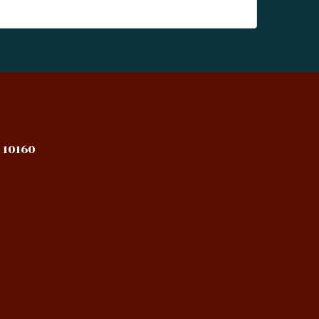
 10160