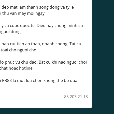
a dep mat, am thanh song dong va ty le
i thu van may moi ngay.
 ly ca cuoc quoc te. Dieu nay chung minh su
nguoi dung.
nap rut tien an toan, nhanh chong. Tat ca
 toai cho nguoi choi.
o phuc vu chu dao. Bat cu khi nao nguoi choi
chat hoac hotline.
ai RR88 la mot lua chon khong the bo qua.
85.203.21.18