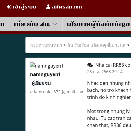
เข้าสู่ระบบ
สมัครสมาชิก
รก
เกี่ยวกับ สน.
นโยบายผู้บังคับบัญช
กระดานสนทนา
>
ลับ รับเรื่อง แจ้งเหตุ ชี้เบาะแส
>
Nha cai RR88 co 
23 ก.ค. 2568 20:14
namnguyen1
ผู้เยี่ยมชม
Nhac den nhung nha 
bach, ho tro khach 
adamrobles872@gmail.com
trinh do kinh nghie
Mot trong nhung ly 
nhau. Tu cac tran c
chan that, RR88 deu