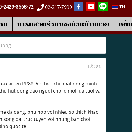
02-217-7999
0-2429-3568-72
TH
งาน
การมีส่วนร่วมของหัวหน้าหน่วย
เพิ่
tuong
แจ้งลบ
a cai ten RR88. Voi tieu chi hoat dong minh
hu hut dong dao nguoi choi o moi lua tuoi va
me da dang, phu hop voi nhieu so thich khac
n song bai truc tuyen voi nhung ban choi
ino quoc te.