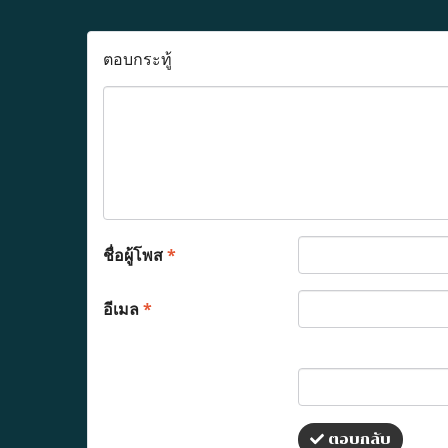
ตอบกระทู้
ชื่อผู้โพส
*
อีเมล
*
ตอบกลับ