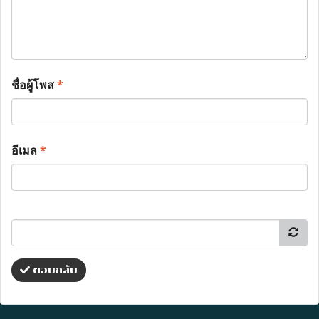
ชื่อผู้โพส
*
อีเมล
*
ตอบกลับ