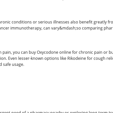
nic conditions or serious illnesses also benefit greatly fr
cancer immunotherapy, can vary&mdash;so comparing pharma
th pain, you can buy Oxycodone online for chronic pain or bu
ion. Even lesser-known options like Rikodeine for cough rel
d safe usage.
urgent need of a pharmacy nearby or exploring long-term t