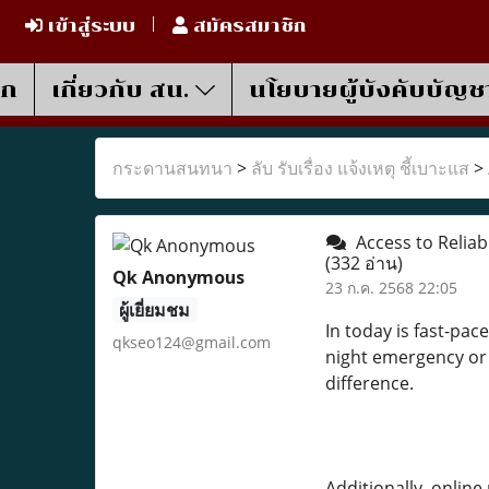
เข้าสู่ระบบ
สมัครสมาชิก
รก
เกี่ยวกับ สน.
นโยบายผู้บังคับบัญช
กระดานสนทนา
>
ลับ รับเรื่อง แจ้งเหตุ ชี้เบาะแส
>
Access to Reliab
(332 อ่าน)
Qk Anonymous
23 ก.ค. 2568 22:05
ผู้เยี่ยมชม
In today is fast-pac
qkseo124@gmail.com
night emergency or 
difference.
Additionally, onlin