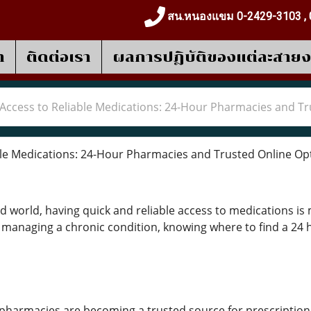
สน.หนองแขม 0-2429-3103 , 
า
ติดต่อเรา
ผลการปฎิบัติของแต่ละสาย
Access to Reliable Medications: 24-Hour Pharmacies and Tr
le Medications: 24-Hour Pharmacies and Trusted Online Op
ed world, having quick and reliable access to medications is
managing a chronic condition, knowing where to find a 24
e pharmacies are becoming a trusted source for prescription