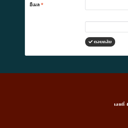
อีเมล
*
ตอบกลับ
เลขที