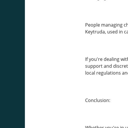
People managing chro
Keytruda, used in 
If you're dealing wi
support and discret
local regulations an
Conclusion:
Whether you're in 