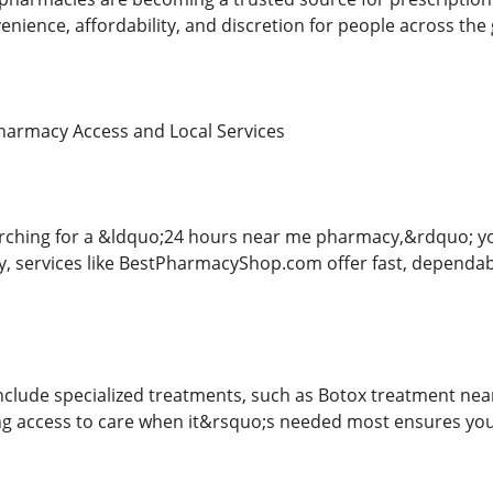
venience, affordability, and discretion for people across the 
harmacy Access and Local Services
rching for a &ldquo;24 hours near me pharmacy,&rdquo; yo
y, services like BestPharmacyShop.com offer fast, dependab
include specialized treatments, such as Botox treatment ne
ng access to care when it&rsquo;s needed most ensures your