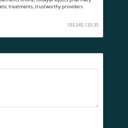
smetic treatments, trustworthy providers
103.245.133.35