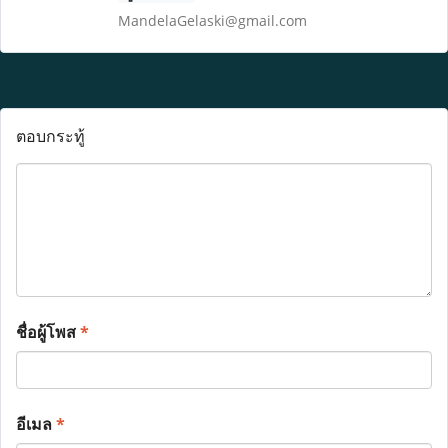
MandelaGelaski@gmail.com
ตอบกระทู้
ชื่อผู้โพส
*
อีเมล
*