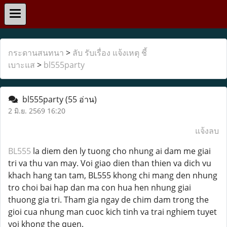
กระดานสนทนา
>
ลับ รับเรื่อง แจ้งเหตุ ชี้
เบาะแส
>
bl555party
bl555party
(55 อ่าน)
2 มิ.ย. 2569 16:20
แจ้งลบ
BL555
la diem den ly tuong cho nhung ai dam me giai
tri va thu van may. Voi giao dien than thien va dich vu
khach hang tan tam, BL555 khong chi mang den nhung
tro choi bai hap dan ma con hua hen nhung giai
thuong gia tri. Tham gia ngay de chim dam trong the
gioi cua nhung man cuoc kich tinh va trai nghiem tuyet
voi khong the quen.