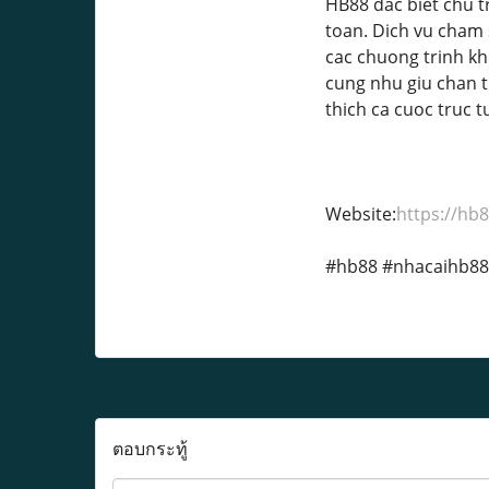
HB88 dac biet chu t
toan. Dich vu cham 
cac chuong trinh k
cung nhu giu chan t
thich ca cuoc truc t
Website:
https://hb
#hb88 #nhacaihb8
ตอบกระทู้