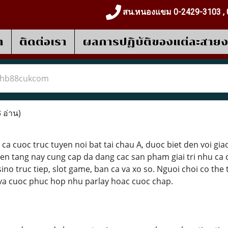
สน.หนองแขม 0-2429-3103 , 
า
ติดต่อเรา
ผลการปฎิบัติของแต่ละสาย
hb88cukcom
 อ่าน)
ca cuoc truc tuyen noi bat tai chau A, duoc biet den voi giao
en tang nay cung cap da dang cac san pham giai tri nhu ca 
sino truc tiep, slot game, ban ca va xo so. Nguoi choi co the
 va cuoc phuc hop nhu parlay hoac cuoc chap.