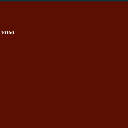
 10160