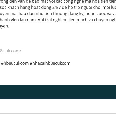
rong den van de bao mat voi cac cong nghe ma hoa tien tien
soc khach hang hoat dong 24/7 de ho tro nguoi choi moi luc.
huyen mai hap dan nhu tien thuong dang ky, hoan cuoc va v
hanh vien lau nam. Voi trai nghiem lien mach va chuyen ngh
uyen.
88c.uk.com/
8 #hb88cukcom #nhacaihb88cukcom