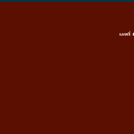
เลขที