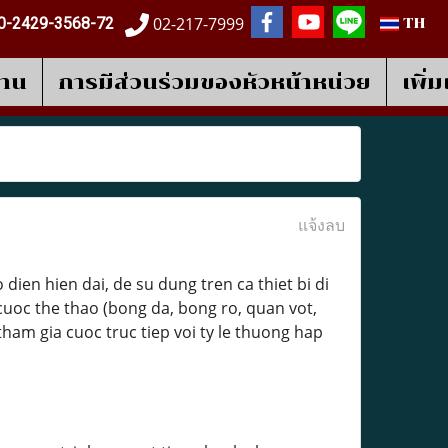
02-217-7999
0-2429-3568-72
TH
งาน
การมีส่วนร่วมของหัวหน้าหน่วย
เพิ่
แจ้งลบ
 dien hien dai, de su dung tren ca thiet bi di
cuoc the thao (bong da, bong ro, quan vot,
 tham gia cuoc truc tiep voi ty le thuong hap