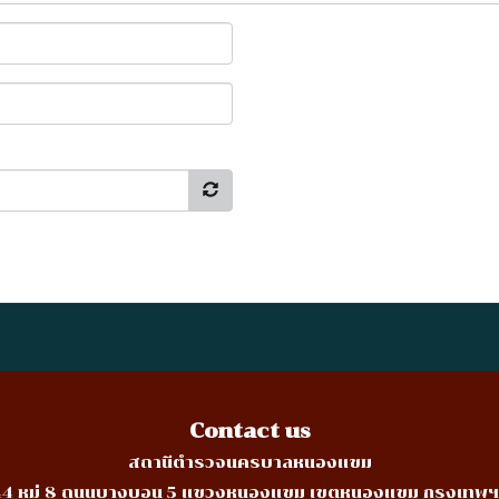
Contact us
สถานีตำรวจนครบาลหนองแขม
่ 44 หมู่ 8 ถนนบางบอน 5 แขวงหนองแขม เขตหนองแขม กรุงเทพฯ