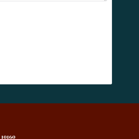
 10160