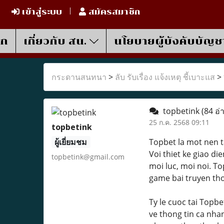
เข้าสู่ระบบ
สมัครสมาชิก
รก
เกี่ยวกับ สน.
นโยบายผู้บังคับบัญช
กระดานสนทนา
>
ลับ รับเรื่อง แจ้งเหตุ ชี้เบาะแส
>
topbetink
(84 อ่
25 ก.ค. 2568 09:11
topbetink
ผู้เยี่ยมชม
Topbet la mot nen t
Voi thiet ke giao di
topbetink@gmail.com
moi luc, moi noi. T
game bai truyen th
Ty le cuoc tai Topb
ve thong tin ca nha