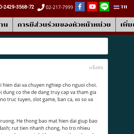
02-217-7999
0-2429-3568-72
TH
งาน
การมีส่วนร่วมของหัวหน้าหน่วย
เพิ่
แจ้งลบ
i hien dai va chuyen nghiep cho nguoi choi.
uoi dung co the de dang truy cap va tham gia
o truc tuyen, slot game, ban ca, xo so va
 truong. He thong bao mat hien dai giup bao
dash; rut tien nhanh chong, ho tro nhieu