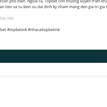
toan pho bien. Ngoai ra, Topbet con thuong xuyen trien kh
n tien va su kien uu dai dinh ky nham mang den gia tri gia 
bet.ink/
bet #topbetink #nhacaitopbetink