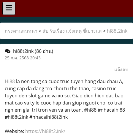
กระดานสนทนา
>
ลับ รับเรื่อง แจ้งเหตุ ชี้เบาะแส
>
hi88t2ink
hi88t2ink
(86 อ่าน)
25 ก.ค. 2568 20:43
แจ้งลบ
Hi88
la nen tang ca cuoc truc tuyen hang dau chau A,
cung cap da dang tro choi tu the thao, casino truc
tuyen den slot game va xo so. Giao dien hien dai, bao
mat cao va ty le cuoc hap dan giup nguoi choi co trai
nghiem giai tri tron ven va an toan. #hi88 #nhacaihi88
#hi88t2ink #nhacaihi88t2ink
Website:
https://hi88t2.ink/