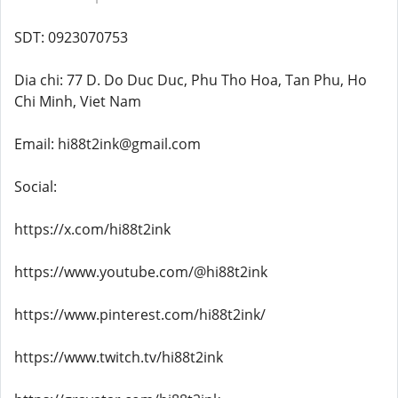
SDT: 0923070753
Dia chi: 77 D. Do Duc Duc, Phu Tho Hoa, Tan Phu, Ho
Chi Minh, Viet Nam
Email: hi88t2ink@gmail.com
Social:
https://x.com/hi88t2ink
https://www.youtube.com/@hi88t2ink
https://www.pinterest.com/hi88t2ink/
https://www.twitch.tv/hi88t2ink