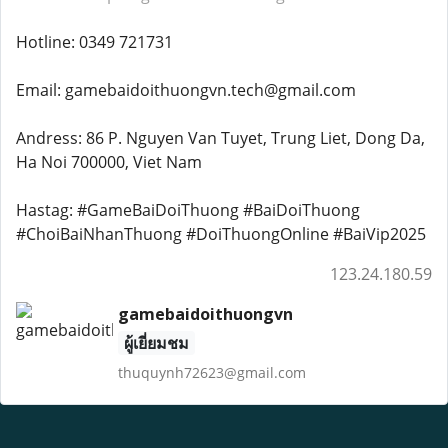
Hotline: 0349 721731
Email: gamebaidoithuongvn.tech@gmail.com
Andress: 86 P. Nguyen Van Tuyet, Trung Liet, Dong Da,
Ha Noi 700000, Viet Nam
Hastag: #GameBaiDoiThuong #BaiDoiThuong
#ChoiBaiNhanThuong #DoiThuongOnline #BaiVip2025
123.24.180.59
gamebaidoithuongvn
ผู้เยี่ยมชม
thuquynh72623@gmail.com