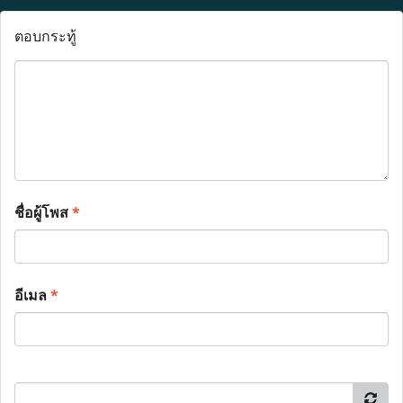
ตอบกระทู้
ชื่อผู้โพส
*
อีเมล
*