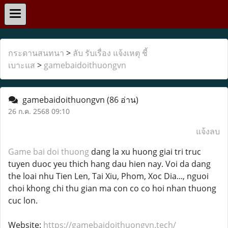
กระดานสนทนา
>
ลับ รับเรื่อง แจ้งเหตุ ชี้
เบาะแส
>
gamebaidoithuongvn
gamebaidoithuongvn
(86 อ่าน)
26 ก.ค. 2568 09:10
แจ้งลบ
Game bai doi thuong
dang la xu huong giai tri truc
tuyen duoc yeu thich hang dau hien nay. Voi da dang
the loai nhu Tien Len, Tai Xiu, Phom, Xoc Dia..., nguoi
choi khong chi thu gian ma con co co hoi nhan thuong
cuc lon.
Website:
https://gamebaidoithuongvn.tech/