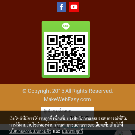
© Copyright 2015 All Rights Reserved.
MakeWebEasy.com
ผู้เข้าชมทั้งหมด
11,999,983
เว็บไซต์นี้มีการใช้งานคุกกี้ เพื่อเพิ่มประสิทธิภาพและประสบการณ์ที่ดีใน
การใช้งานเว็บไซต์ของท่าน ท่านสามารถอ่านรายละเอียดเพิ่มเติมได้ที่
Powered by
MakeWebEasy.com
นโยบายความเป็นส่วนตัว
และ
นโยบายคุกกี้