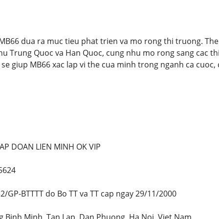
, MB66 dua ra muc tieu phat trien va mo rong thi truong. Th
hu Trung Quoc va Han Quoc, cung nhu mo rong sang cac th
 se giup MB66 xac lap vi the cua minh trong nganh ca cuoc
TAP DOAN LIEN MINH OK VIP
5624
52/GP-BTTTT do Bo TT va TT cap ngay 29/11/2000
ng Binh Minh, Tan Lap, Dan Phuong, Ha Noi, Viet Nam