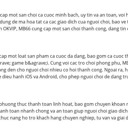
ap mot san choi ca cuoc minh bach, uy tin va an toan, voi 
 dung de ma hoa tat ca cac giao dich cua nguoi choi, bao ve
nh OKVIP, MB66 cung cap mot san choi thanh cong, dang tin 
ap mot loat san pham ca cuoc da dang, bao gom ca cuoc the
rave; game b&agrave;i. Cung voi cac tro choi phong phu, 
g den cho nguoi choi nhieu co hoi thanh cong. Ngoai ra, 
he dieu hanh iOS va Android, cho phep nguoi choi de dang tru
huong thuc thanh toan linh hoat, bao gom chuyen khoan nga
hanh toan nhanh chong va an toan giup nguoi choi giao dich d
huc nang ho tro khach hang chuyen nghiep, tu van va giai 