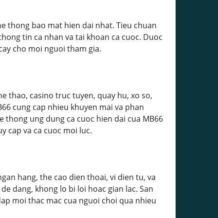
he thong bao mat hien dai nhat. Tieu chuan
 thong tin ca nhan va tai khoan ca cuoc. Duoc
cay cho moi nguoi tham gia.
 thao, casino truc tuyen, quay hu, xo so,
MB66 cung cap nhieu khuyen mai va phan
he thong ung dung ca cuoc hien dai cua MB66
y cap va ca cuoc moi luc.
n hang, the cao dien thoai, vi dien tu, va
e dang, khong lo bi loi hoac gian lac. San
dap moi thac mac cua nguoi choi qua nhieu