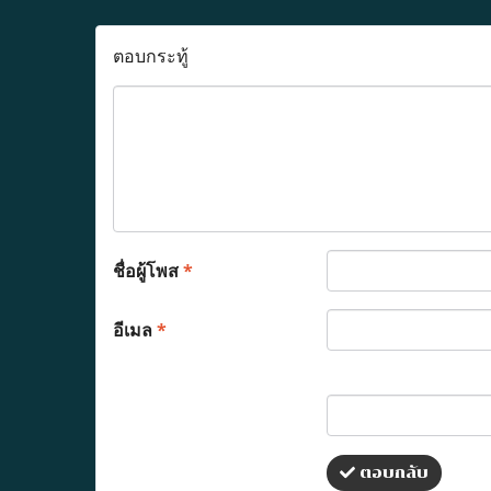
ตอบกระทู้
ชื่อผู้โพส
*
อีเมล
*
ตอบกลับ