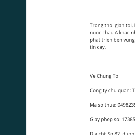
Trong thoi gian toi
nuoc chau A khac n
phat trien ben vung
tin cay.
Ve Chung Toi
Cong ty chu quan: 
Ma so thue: 049823
Giay phep so: 1738
Dia chi: So 82, duo