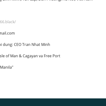
66.black/
mail.com
oi dung: CEO Tran Nhat Minh
Isle of Man & Cagayan va Free Port
 Manila"