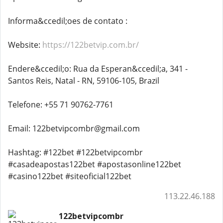
Informa&ccedil;oes de contato :
Website:
https://122betvip.com.br/
Endere&ccedil;o: Rua da Esperan&ccedil;a, 341 -
Santos Reis, Natal - RN, 59106-105, Brazil
Telefone: +55 71 90762-7761
Email: 122betvipcombr@gmail.com
Hashtag: #122bet #122betvipcombr
#casadeapostas122bet #apostasonline122bet
#casino122bet #siteoficial122bet
113.22.46.188
122betvipcombr