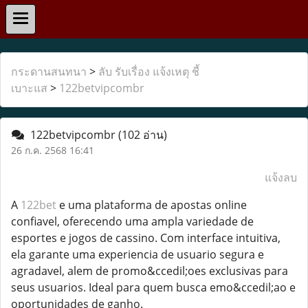
กระดานสนทนา
>
ลับ รับเรื่อง แจ้งเหตุ ชี้
เบาะแส
>
122betvipcombr
122betvipcombr
(102 อ่าน)
26 ก.ค. 2568 16:41
แจ้งลบ
A
122bet
e uma plataforma de apostas online
confiavel, oferecendo uma ampla variedade de
esportes e jogos de cassino. Com interface intuitiva,
ela garante uma experiencia de usuario segura e
agradavel, alem de promo&ccedil;oes exclusivas para
seus usuarios. Ideal para quem busca emo&ccedil;ao e
oportunidades de ganho.