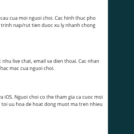
cau cua moi nguoi choi. Cac hinh thuc pho
 trinh nap/rut tien duoc xu ly nhanh chong
nhu live chat, email va dien thoai. Cac nhan
thac mac cua nguoi choi.
a iOS. Nguoi choi co the tham gia ca cuoc moi
c toi uu hoa de hoat dong muot ma tren nhieu