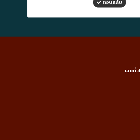
ตอบกลับ
เลขที