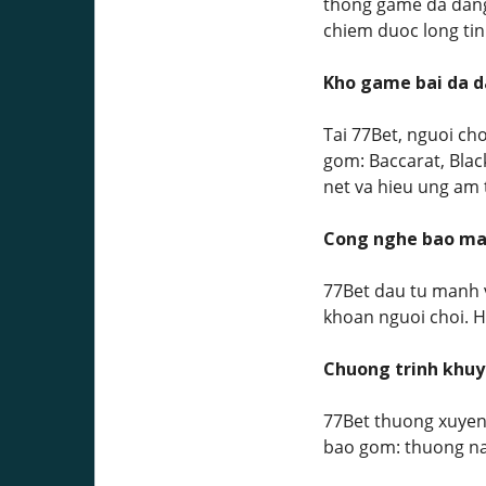
thong game da dang
chiem duoc long tin
Kho game bai da d
Tai 77Bet, nguoi ch
gom: Baccarat, Blac
net va hieu ung am
Cong nghe bao mat
77Bet dau tu manh v
khoan nguoi choi. H
Chuong trinh khuy
77Bet thuong xuyen 
bao gom: thuong nap