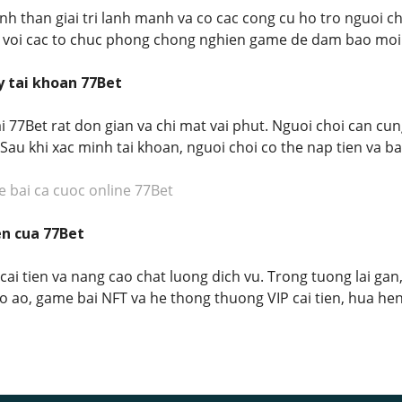
nh than giai tri lanh manh va co cac cong cu ho tro nguoi ch
 voi cac to chuc phong chong nghien game de dam bao moi t
 tai khoan 77Bet
i 77Bet rat don gian va chi mat vai phut. Nguoi choi can cu
 Sau khi xac minh tai khoan, nguoi choi co the nap tien va b
 bai ca cuoc online 77Bet
en cua 77Bet
ai tien va nang cao chat luong dich vu. Trong tuong lai gan
o ao, game bai NFT va he thong thuong VIP cai tien, hua he