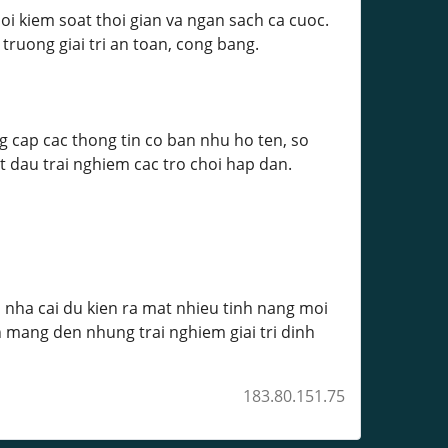
oi kiem soat thoi gian va ngan sach ca cuoc.
ruong giai tri an toan, cong bang.
ng cap cac thong tin co ban nhu ho ten, so
at dau trai nghiem cac tro choi hap dan.
, nha cai du kien ra mat nhieu tinh nang moi
n mang den nhung trai nghiem giai tri dinh
183.80.151.75