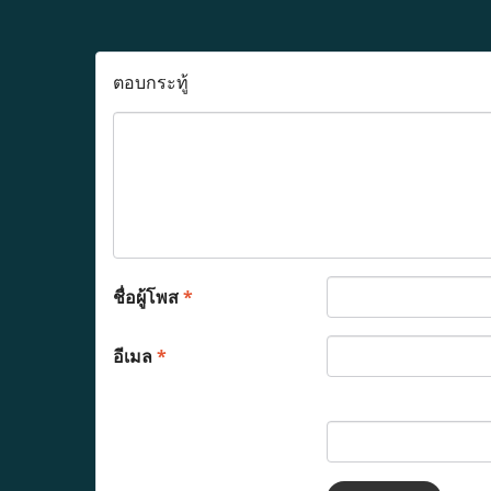
ตอบกระทู้
ชื่อผู้โพส
*
อีเมล
*