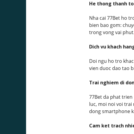
He thong thanh to
Nha cai 77Bet ho t
bien bao gom: chuye
trong vong vai phut
Dich vu khach han
Doi ngu ho tro khac
vien duoc dao tao b
Trai nghiem di don
77Bet da phat trien
luc, moi noi voi tr
dong smartphone k
Cam ket trach nhi