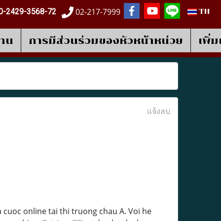
02-217-7999
0-2429-3568-72
TH
งาน
การมีส่วนร่วมของหัวหน้าหน่วย
เพิ่
แจ้งลบ
cuoc online tai thi truong chau A. Voi he