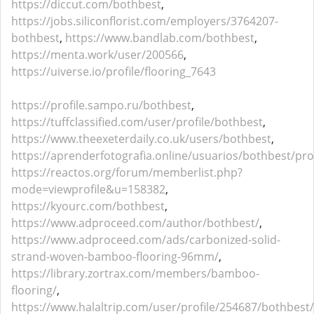
https://diccut.com/bothbest
,
https://jobs.siliconflorist.com/employers/3764207-
bothbest
,
https://www.bandlab.com/bothbest
,
https://menta.work/user/200566
,
https://uiverse.io/profile/flooring_7643
https://profile.sampo.ru/bothbest
,
https://tuffclassified.com/user/profile/bothbest
,
https://www.theexeterdaily.co.uk/users/bothbest
,
https://aprenderfotografia.online/usuarios/bothbest/prof
https://reactos.org/forum/memberlist.php?
mode=viewprofile&u=158382
,
https://kyourc.com/bothbest
,
https://www.adproceed.com/author/bothbest/
,
https://www.adproceed.com/ads/carbonized-solid-
strand-woven-bamboo-flooring-96mm/
,
https://library.zortrax.com/members/bamboo-
flooring/
,
https://www.halaltrip.com/user/profile/254687/bothbest/