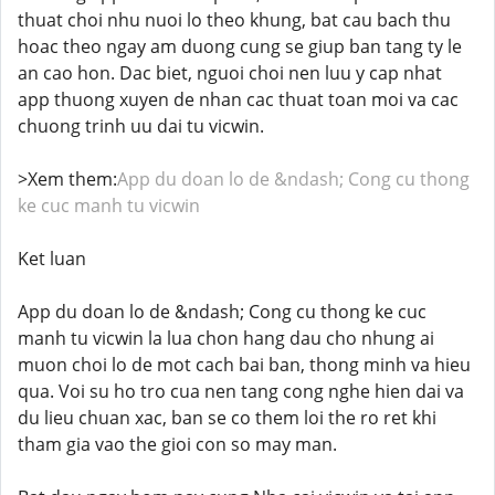
thuat choi nhu nuoi lo theo khung, bat cau bach thu
hoac theo ngay am duong cung se giup ban tang ty le
an cao hon. Dac biet, nguoi choi nen luu y cap nhat
app thuong xuyen de nhan cac thuat toan moi va cac
chuong trinh uu dai tu vicwin.
>Xem them:
App du doan lo de &ndash; Cong cu thong
ke cuc manh tu vicwin
Ket luan
App du doan lo de &ndash; Cong cu thong ke cuc
manh tu vicwin la lua chon hang dau cho nhung ai
muon choi lo de mot cach bai ban, thong minh va hieu
qua. Voi su ho tro cua nen tang cong nghe hien dai va
du lieu chuan xac, ban se co them loi the ro ret khi
tham gia vao the gioi con so may man.