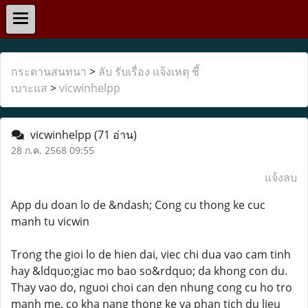
กระดานสนทนา
>
ลับ รับเรื่อง แจ้งเหตุ ชี้
เบาะแส
>
vicwinhelpp
vicwinhelpp
(71 อ่าน)
28 ก.ค. 2568 09:55
แจ้งลบ
App du doan lo de &ndash; Cong cu thong ke cuc
manh tu vicwin
Trong the gioi lo de hien dai, viec chi dua vao cam tinh
hay &ldquo;giac mo bao so&rdquo; da khong con du.
Thay vao do, nguoi choi can den nhung cong cu ho tro
manh me, co kha nang thong ke va phan tich du lieu