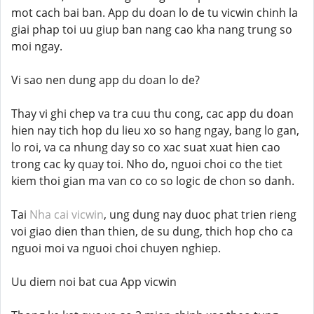
mot cach bai ban. App du doan lo de tu vicwin chinh la
giai phap toi uu giup ban nang cao kha nang trung so
moi ngay.
Vi sao nen dung app du doan lo de?
Thay vi ghi chep va tra cuu thu cong, cac app du doan
hien nay tich hop du lieu xo so hang ngay, bang lo gan,
lo roi, va ca nhung day so co xac suat xuat hien cao
trong cac ky quay toi. Nho do, nguoi choi co the tiet
kiem thoi gian ma van co co so logic de chon so danh.
Tai
Nha cai vicwin
, ung dung nay duoc phat trien rieng
voi giao dien than thien, de su dung, thich hop cho ca
nguoi moi va nguoi choi chuyen nghiep.
Uu diem noi bat cua App vicwin