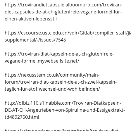
https://trovirandietcapsule.alboompro.com/troviran-
diet-capsules-de-at-ch-glutenfreie-vegane-formel-fur-
einen-aktiven-lebensstil
https://cscourse.ustc.edu.cn/vdir/Gitlab/compiler_staff/
supplemental/-/issues/7545
https://troviran-diat-kapseln-de-at-ch-glutenfreie-
vegane-formel.mywebselfsite.net/
https://nexusstem.co.uk/community/main-
forum/troviran-diat-kapseln-de-at-ch-zwei-kapseln-
taglich-fur-stoffwechsel-und-wohlbefinden/
http://ofbiz.116.s1.nabble.com/Troviran-Diatkapseln-
DE-AT-CH-Angetrieben-von-Spirulina-und-Essigextrakt-
td4892750.html