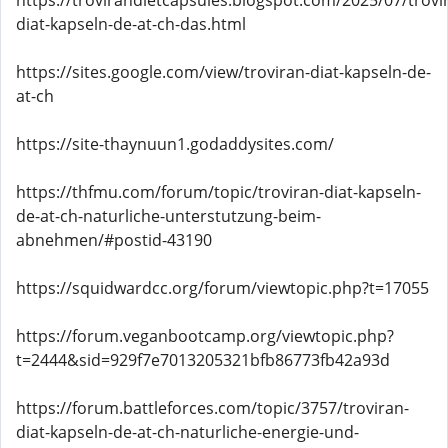
https://trovirandietcapsules.blogspot.com/2025/07/trovi
diat-kapseln-de-at-ch-das.html
https://sites.google.com/view/troviran-diat-kapseln-de-
at-ch
https://site-thaynuun1.godaddysites.com/
https://thfmu.com/forum/topic/troviran-diat-kapseln-
de-at-ch-naturliche-unterstutzung-beim-
abnehmen/#postid-43190
https://squidwardcc.org/forum/viewtopic.php?t=17055
https://forum.veganbootcamp.org/viewtopic.php?
t=2444&sid=929f7e7013205321bfb86773fb42a93d
https://forum.battleforces.com/topic/3757/troviran-
diat-kapseln-de-at-ch-naturliche-energie-und-