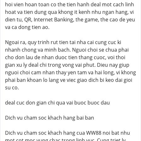
hoi vien hoan toan co the tien hanh deal mot cach linh
hoat va tien dung qua khong it kenh nhu ngan hang, vi
dien tu, QR, Internet Banking, the game, the cao de yeu
va ca dong tien ao.
Ngoai ra, quy trinh rut tien tai nha cai cung cuc ki
nhanh chong va minh bach. Nguoi choi se chua phai
cho don lau de nhan duoc tien thang cuoc, voi thoi
gian xu ly deal chi trong vong vai phut. Dieu nay giup
nguoi choi cam nhan thay yen tam va hai long, vi khong
phai ban khoan lo lang ve viec giao dich bi keo dai gioi
su co.
deal cuc don gian chi qua vai buoc buoc dau
Dich vu cham soc khach hang bai ban
Dich vu cham soc khach hang cua WW88 noi bat nhu
mot cot moc vung chac trong linh vuc. Cung triet ly