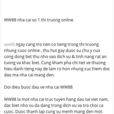
WW88 nha cai so 1 thi truong online
ww88
ngay cang tro nen co tieng trong thi truong
nhung cuoc online , thu hut gay duoc su chu y cua
cong dong bet thu nho vao dich vu & tinh nang rat an
tuong va khac biet. Cung kham pha chi tiet ve thuong
hieu danh tieng nay de lam ro hon nhung cuc hiem doc
dao ma nha cai mang den.
Doi dieu buoc dau ve nha cai WW88
WW88 la mot nha cai truc tuyen hang dau tai viet nam,
dac biet nho su da dang trong dich vu va tro choi ca
cuoc. Duoc thanh lap cung su menh mang den mot