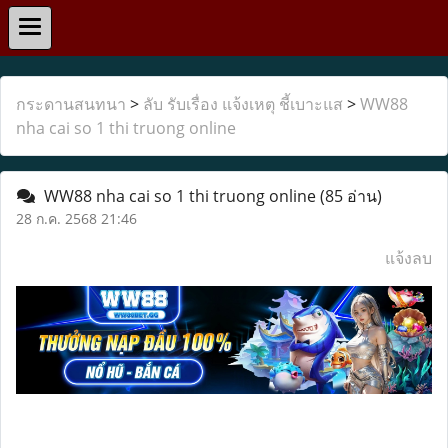
กระดานสนทนา
>
ลับ รับเรื่อง แจ้งเหตุ ชี้เบาะแส
>
WW88
nha cai so 1 thi truong online
WW88 nha cai so 1 thi truong online
(85 อ่าน)
28 ก.ค. 2568 21:46
แจ้งลบ