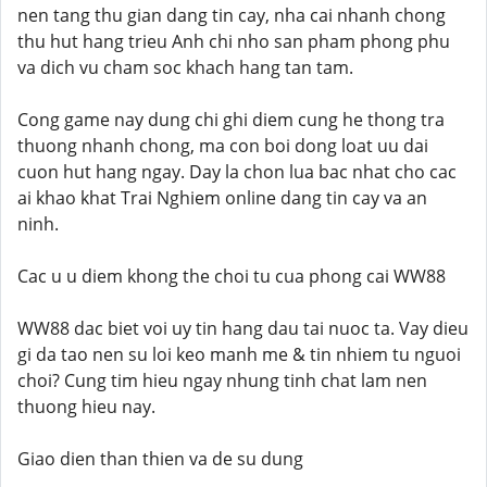
nen tang thu gian dang tin cay, nha cai nhanh chong
thu hut hang trieu Anh chi nho san pham phong phu
va dich vu cham soc khach hang tan tam.
Cong game nay dung chi ghi diem cung he thong tra
thuong nhanh chong, ma con boi dong loat uu dai
cuon hut hang ngay. Day la chon lua bac nhat cho cac
ai khao khat Trai Nghiem online dang tin cay va an
ninh.
Cac u u diem khong the choi tu cua phong cai WW88
WW88 dac biet voi uy tin hang dau tai nuoc ta. Vay dieu
gi da tao nen su loi keo manh me & tin nhiem tu nguoi
choi? Cung tim hieu ngay nhung tinh chat lam nen
thuong hieu nay.
Giao dien than thien va de su dung