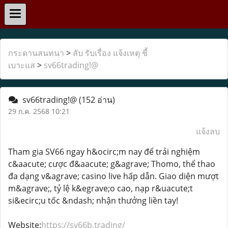
กระดานสนทนา
>
ลับ รับเรื่อง แจ้งเหตุ ชี้
เบาะแส
>
sv66trading!@
sv66trading!@
(152 อ่าน)
29 ก.ค. 2568 10:21
แจ้งลบ
Tham gia SV66 ngay h&ocirc;m nay để trải nghiệm
c&aacute; cược đ&aacute; g&agrave; Thomo, thể thao
đa dạng v&agrave; casino live hấp dẫn. Giao diện mượt
m&agrave;, tỷ lệ k&egrave;o cao, nạp r&uacute;t
si&ecirc;u tốc &ndash; nhận thưởng liền tay!
Website:
https://sv66b.trading/