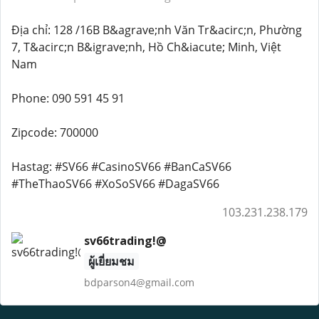
Địa chỉ: 128 /16B B&agrave;nh Văn Tr&acirc;n, Phường
7, T&acirc;n B&igrave;nh, Hồ Ch&iacute; Minh, Việt
Nam
Phone: 090 591 45 91
Zipcode: 700000
Hastag: #SV66 #CasinoSV66 #BanCaSV66
#TheThaoSV66 #XoSoSV66 #DagaSV66
103.231.238.179
sv66trading!@
ผู้เยี่ยมชม
bdparson4@gmail.com