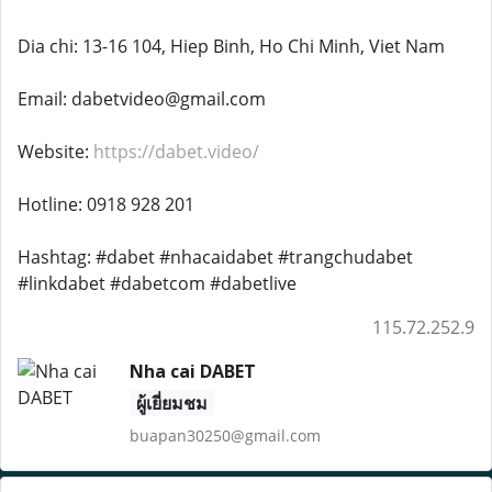
Dia chi: 13-16 104, Hiep Binh, Ho Chi Minh, Viet Nam
Email: dabetvideo@gmail.com
Website:
https://dabet.video/
Hotline: 0918 928 201
Hashtag: #dabet #nhacaidabet #trangchudabet
#linkdabet #dabetcom #dabetlive
115.72.252.9
Nha cai DABET
ผู้เยี่ยมชม
buapan30250@gmail.com