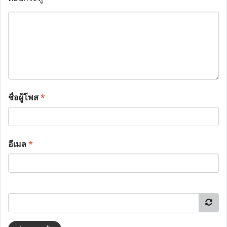
ชื่อผู้โพส
*
อีเมล
*