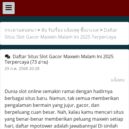
กระดานสนทนา
>
ลับ รับเรื่อง แจ้งเหตุ ชี้เบาะแส
>
Daftar
Situs Slot Gacor Maxwin Malam Ini 2025 Terpercaya
Daftar Situs Slot Gacor Maxwin Malam Ini 2025
Terpercaya
(73 อ่าน)
29 ก.ค. 2568 20:28
แจ้งลบ
Dunia slot online semakin ramai dengan hadirnya
berbagai situs baru. Namun, tak semua memberikan
pengalaman bermain yang jujur, gacor, dan
berpeluang cuan besar. Nah, kalau kamu mencari situs
yang benar-benar memberikan peluang maxwin setiap
hari, daftar mpotower adalah jawabannya! Di sinilah