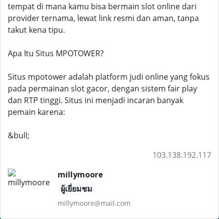
tempat di mana kamu bisa bermain slot online dari
provider ternama, lewat link resmi dan aman, tanpa
takut kena tipu.
Apa Itu Situs MPOTOWER?
Situs mpotower adalah platform judi online yang fokus
pada permainan slot gacor, dengan sistem fair play
dan RTP tinggi. Situs ini menjadi incaran banyak
pemain karena:
&bull;
103.138.192.117
millymoore
ผู้เยี่ยมชม
millymoore@mail.com