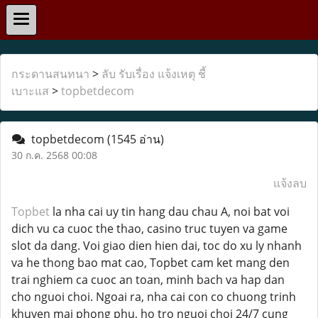
กระดานสนทนา
>
ลับ รับเรื่อง แจ้งเหตุ ชี้
เบาะแส
>
topbetdecom
topbetdecom
(1545 อ่าน)
30 ก.ค. 2568 00:08
แจ้งลบ
Topbet
la nha cai uy tin hang dau chau A, noi bat voi
dich vu ca cuoc the thao, casino truc tuyen va game
slot da dang. Voi giao dien hien dai, toc do xu ly nhanh
va he thong bao mat cao, Topbet cam ket mang den
trai nghiem ca cuoc an toan, minh bach va hap dan
cho nguoi choi. Ngoai ra, nha cai con co chuong trinh
khuyen mai phong phu, ho tro nguoi choi 24/7 cung