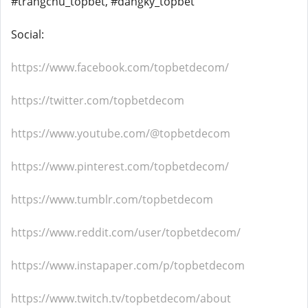
#trangchu_topbet, #dangky_topbet
Social:
https://www.facebook.com/topbetdecom/
https://twitter.com/topbetdecom
https://www.youtube.com/@topbetdecom
https://www.pinterest.com/topbetdecom/
https://www.tumblr.com/topbetdecom
https://www.reddit.com/user/topbetdecom/
https://www.instapaper.com/p/topbetdecom
https://www.twitch.tv/topbetdecom/about