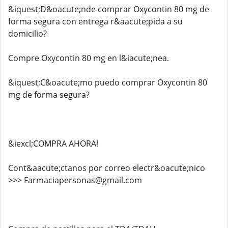
&iquest;D&oacute;nde comprar Oxycontin 80 mg de
forma segura con entrega r&aacute;pida a su
domicilio?
Compre Oxycontin 80 mg en l&iacute;nea.
&iquest;C&oacute;mo puedo comprar Oxycontin 80
mg de forma segura?
&iexcl;COMPRA AHORA!
Cont&aacute;ctanos por correo electr&oacute;nico
>>> Farmaciapersonas@gmail.com