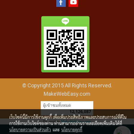
© Copyright 2015 All Rights Reserved.
MakeWebEasy.com
ผู้เข้าชมทั้งหมด
12,126,087
เว็บไซต์นี้มีการใช้งานคุกกี้ เพื่อเพิ่มประสิทธิภาพและประสบการณ์ที่ดีใน
Powered by
MakeWebEasy.com
การใช้งานเว็บไซต์ของท่าน ท่านสามารถอ่านรายละเอียดเพิ่มเติมได้ที่
นโยบายความเป็นส่วนตัว
และ
นโยบายคุกกี้