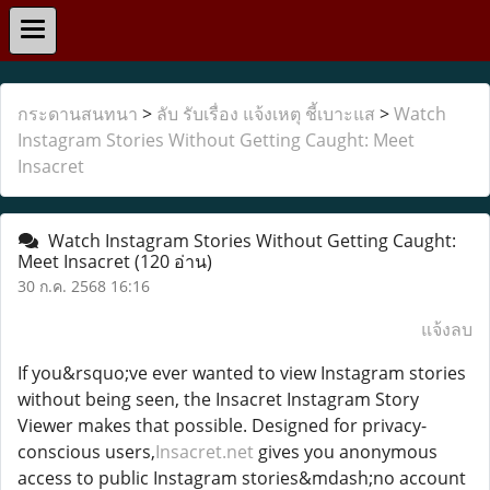
กระดานสนทนา
>
ลับ รับเรื่อง แจ้งเหตุ ชี้เบาะแส
>
Watch
Instagram Stories Without Getting Caught: Meet
Insacret
Watch Instagram Stories Without Getting Caught:
Meet Insacret
(120 อ่าน)
30 ก.ค. 2568 16:16
แจ้งลบ
If you&rsquo;ve ever wanted to view Instagram stories
without being seen, the Insacret Instagram Story
Viewer makes that possible. Designed for privacy-
conscious users,
Insacret.net
gives you anonymous
access to public Instagram stories&mdash;no account