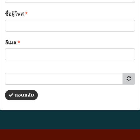
ชื่อผู้โพส
*
อีเมล
*
ตอบกลับ