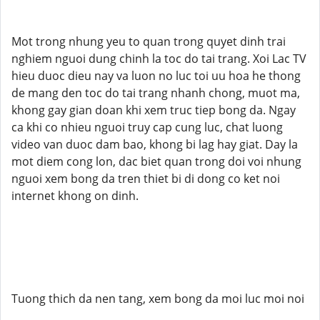
Mot trong nhung yeu to quan trong quyet dinh trai
nghiem nguoi dung chinh la toc do tai trang. Xoi Lac TV
hieu duoc dieu nay va luon no luc toi uu hoa he thong
de mang den toc do tai trang nhanh chong, muot ma,
khong gay gian doan khi xem truc tiep bong da. Ngay
ca khi co nhieu nguoi truy cap cung luc, chat luong
video van duoc dam bao, khong bi lag hay giat. Day la
mot diem cong lon, dac biet quan trong doi voi nhung
nguoi xem bong da tren thiet bi di dong co ket noi
internet khong on dinh.
Tuong thich da nen tang, xem bong da moi luc moi noi