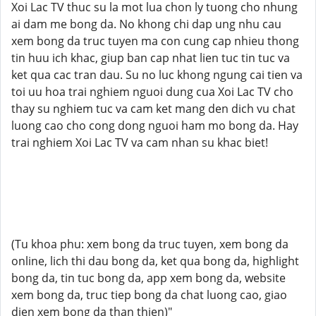
Xoi Lac TV thuc su la mot lua chon ly tuong cho nhung
ai dam me bong da. No khong chi dap ung nhu cau
xem bong da truc tuyen ma con cung cap nhieu thong
tin huu ich khac, giup ban cap nhat lien tuc tin tuc va
ket qua cac tran dau. Su no luc khong ngung cai tien va
toi uu hoa trai nghiem nguoi dung cua Xoi Lac TV cho
thay su nghiem tuc va cam ket mang den dich vu chat
luong cao cho cong dong nguoi ham mo bong da. Hay
trai nghiem Xoi Lac TV va cam nhan su khac biet!
(Tu khoa phu: xem bong da truc tuyen, xem bong da
online, lich thi dau bong da, ket qua bong da, highlight
bong da, tin tuc bong da, app xem bong da, website
xem bong da, truc tiep bong da chat luong cao, giao
dien xem bong da than thien)"