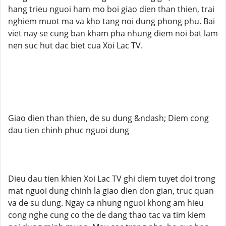
hang trieu nguoi ham mo boi giao dien than thien, trai
nghiem muot ma va kho tang noi dung phong phu. Bai
viet nay se cung ban kham pha nhung diem noi bat lam
nen suc hut dac biet cua Xoi Lac TV.
Giao dien than thien, de su dung &ndash; Diem cong
dau tien chinh phuc nguoi dung
Dieu dau tien khien Xoi Lac TV ghi diem tuyet doi trong
mat nguoi dung chinh la giao dien don gian, truc quan
va de su dung. Ngay ca nhung nguoi khong am hieu
cong nghe cung co the de dang thao tac va tim kiem