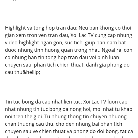
Highlight va tong hop tran dau: Neu ban khong co thoi
gian xem tron ven tran dau, Xoi Lac TV cung cap nhung
video highlight ngan gon, suc tich, giup ban nam bat
duoc nhung tinh huong quan trong nhat. Ngoai ra, con
co nhung ban tin tong hop tran dau voi binh luan
chuyen sau, phan tich chien thuat, danh gia phong do
cau thu&hellip;
Tin tuc bong da cap nhat lien tuc: Xoi Lac TV luon cap
nhat nhung tin tuc bong da nong hoi, moi nhat tu khap
noi tren the gioi. Tu nhung thong tin chuyen nhuong,
chan thuong cau thu, cho den nhung bai phan tich
chuyen sau ve chien thuat va phong do doi bong, tat ca