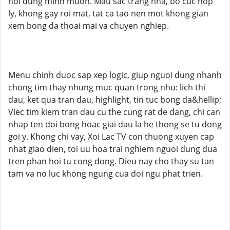
noi dung minh muon. Mau sac trang nha, bo cuc hop
ly, khong gay roi mat, tat ca tao nen mot khong gian
xem bong da thoai mai va chuyen nghiep.
Menu chinh duoc sap xep logic, giup nguoi dung nhanh
chong tim thay nhung muc quan trong nhu: lich thi
dau, ket qua tran dau, highlight, tin tuc bong da&hellip;
Viec tim kiem tran dau cu the cung rat de dang, chi can
nhap ten doi bong hoac giai dau la he thong se tu dong
goi y. Khong chi vay, Xoi Lac TV con thuong xuyen cap
nhat giao dien, toi uu hoa trai nghiem nguoi dung dua
tren phan hoi tu cong dong. Dieu nay cho thay su tan
tam va no luc khong ngung cua doi ngu phat trien.