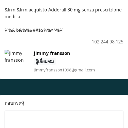
&lrm;&lrm;acquisto Adderall 30 mg senza prescrizione
medica
%%&&&%%###$$%%^^%%
102.244.98.125
jimmy fransson
ผู้เยี่ยมชม
jimmyfransson1998@gmail.com
ตอบกระทู้