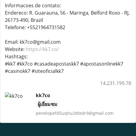
Informacoes de contato:
Endereco: R. Guarauna, 56 - Maringa, Belford Roxo - RJ,
26173-490, Brazil
Telefone: +5521964731582
Email: kk7co@gmail.com
Website:
https://kk7.co/
Hashtags:
#kk7 #kk7co #casadeapostaskk7 #apostasonlinekk7
#casinokk7 #siteoficialkk7
14.231.199.78
kk7co
ผู้เยี่ยมชม
penelopefd5uqtiu2dtedr9@gmail.com