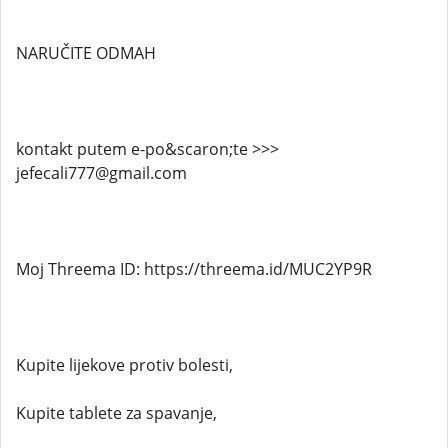
NARUČITE ODMAH
kontakt putem e-po&scaron;te >>>
jefecali777@gmail.com
Moj Threema ID: https://threema.id/MUC2YP9R
Kupite lijekove protiv bolesti,
Kupite tablete za spavanje,