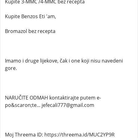
Kupite 3-MMC /4-MMC bez recepta
Kupite Benzos Eti 'am,
Bromazol bez recepta
Imamo i druge lijekove, čak i one koji nisu navedeni
gore.
NARUČITE ODMAH kontaktirajte putem e-
po&scaron;te... jefecali777@gmail.com
Moj Threema ID: https://threema.id/MUC2YP9R