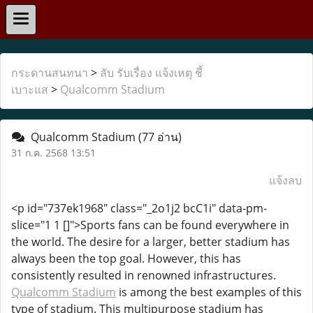
กระดานสนทนา
>
ลับ รับเรื่อง แจ้งเหตุ ชี้
เบาะแส
>
Qualcomm Stadium
Qualcomm Stadium
(77 อ่าน)
31 ก.ค. 2568 13:51
แจ้งลบ
<p id="737ek1968" class="_2o1j2 bcC1i" data-pm-
slice="1 1 []">Sports fans can be found everywhere in
the world. The desire for a larger, better stadium has
always been the top goal. However, this has
consistently resulted in renowned infrastructures.
Qualcomm Stadium
is among the best examples of this
type of stadium. This multipurpose stadium has