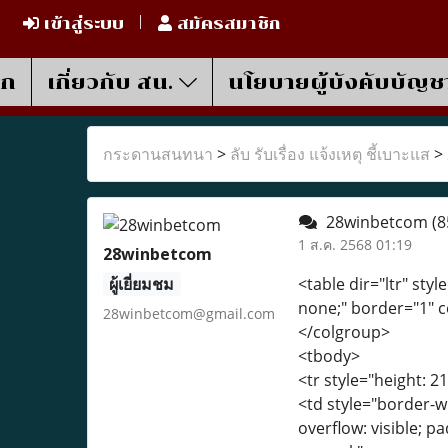
เข้าสู่ระบบ
สมัครสมาชิก
รก
เกี่ยวกับ สน.
นโยบายผู้บังคับบัญช
กระดานสนทนา
>
ลับ รับเรื่อง แจ้งเหตุ ชี้เบาะแส
>
28winbetcom
(8
1 ส.ค. 2568 01:19
28winbetcom
ผู้เยี่ยมชม
<table dir="ltr" styl
none;" border="1" c
28winbetcom@gmail.com
</colgroup>
<tbody>
<tr style="height: 2
<td style="border-wi
overflow: visible; p