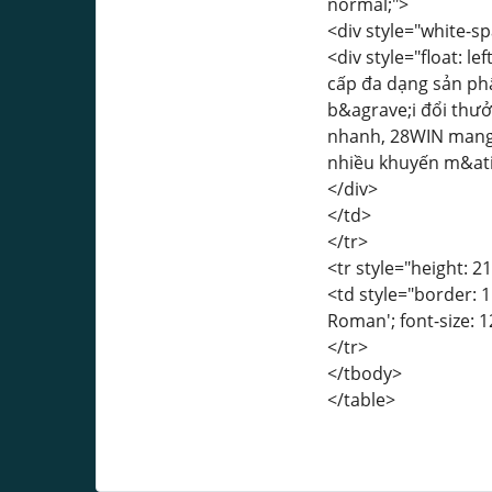
normal;">
<div style="white-sp
<div style="float: lef
cấp đa dạng sản phẩ
b&agrave;i đổi thưở
nhanh, 28WIN mang đ
nhiều khuyến m&atil
</div>
</td>
</tr>
<tr style="height: 2
<td style="border: 1
Roman'; font-size: 1
</tr>
</tbody>
</table>