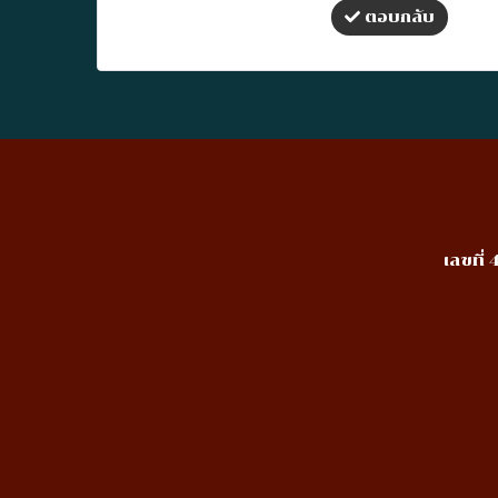
ตอบกลับ
เลขที