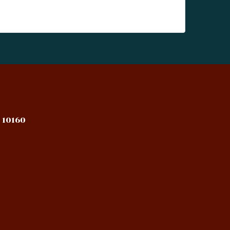
 10160