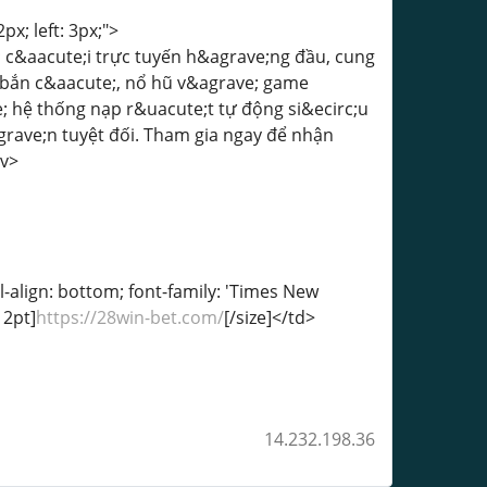
px; left: 3px;">
e; c&aacute;i trực tuyến h&agrave;ng đầu, cung
, bắn c&aacute;, nổ hũ v&agrave; game
; hệ thống nạp r&uacute;t tự động si&ecirc;u
rave;n tuyệt đối. Tham gia ngay để nhận
iv>
l-align: bottom; font-family: 'Times New
12pt]
https://28win-bet.com/
[/size]</td>
14.232.198.36