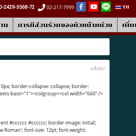
02-217-7999
0-2429-3568-72
TH
งาน
การมีส่วนร่วมของหัวหน้าหน่วย
เพิ่
แจ้งลบ
th: 0px; border-collapse: collapse; border:
heets-baot="1"><colgroup><col width="660" />
ent #cccccc #cccccc; border-image: initial;
ew Roman'; font-size: 12pt; font-weight: