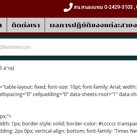
สน.หนองแขม 0-2429-3103 , 
า
ติดต่อเรา
ผลการปฎิบัติของแต่ละสาย
28winbetcom
5 อ่าน)
e="table-layout: fixed; font-size: 10pt; font-family: Arial; wid
ellspacing="0" cellpadding="0" data-sheets-root="1" data-s
1px;">
dth: 1px; border-style: solid; border-color: #cccccc transpar
adding: 2px 0px; vertical-align: bottom; font-family: 'Times N