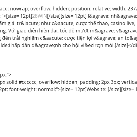
ace: nowrap; overflow: hidden; position: relative; width: 2372
t;">[size= 12pt]
28WIN
[/size][size= 12pt] l&agrave; nh&agrav
m giải tr&iacute; như c&aacute; cược thể thao, casino live
ng. Với giao diện hiện đại, tốc độ mượt m&agrave; v&agrave
ến trải nghiệm c&aacute; cược tiện lợi v&agrave; an to&ag
de;i hấp dẫn d&agrave;nh cho hội vi&ecirc;n mới.[/size]</d
1px;">
px solid #cccccc; overflow: hidden; padding: 2px 3px; vertica
2pt; font-weight: normal;">[size= 12pt]Website: [/size][size= 