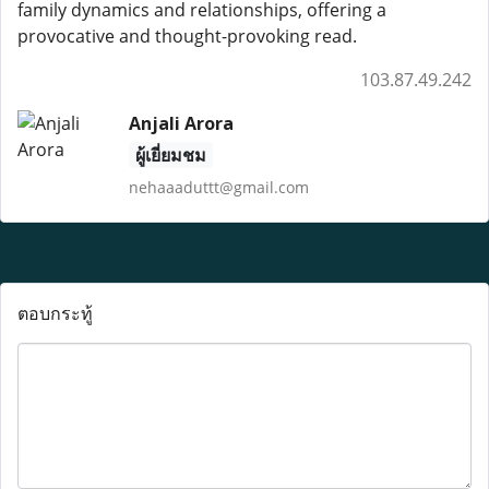
family dynamics and relationships, offering a
provocative and thought-provoking read.
103.87.49.242
Anjali Arora
ผู้เยี่ยมชม
nehaaaduttt@gmail.com
ตอบกระทู้