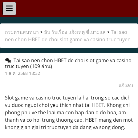
กระดานสนทนา
>
ลับ รับเรื่อง แจ้งเหตุ ชี้เบาะแส
>
Tai sao
nen chon HBET de choi slot game va casino truc tuyen
Tai sao nen chon HBET de choi slot game va casino
truc tuyen
(109 อ่าน)
1 ส.ค. 2568 18:32
แจ้งลบ
Slot game va casino truc tuyen la hai trong so cac dich
vu duoc nguoi choi yeu thich nhat tai
HBET
. Khong chi
phong phu ve the loai ma con hap dan o do hoa, am
thanh va co hoi trung thuong cao, HBET mang den mot
khong gian giai tri truc tuyen da dang va song dong.