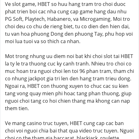
Ve slot game, HBET so huu hang tram tro choi duoc
phat trien boi cac nha cung cap game hang dau nhu
PG Soft, Playtech, Habanero, va Microgaming. Moi tro
choi deu co chu de rieng biet, tu co dien den hien dai,
tu van hoa phuong Dong den phuong Tay, phu hop voi
moi lua tuoi va so thich ca nhan.
Mot trong nhung uu diem noi bat khi choi slot tai HBET
la ty le tra thuong cuc ky canh tranh. Nhieu tro choi co
muc hoan tra nguoi choi len toi 96 phan tram, tham chi
co nhung jackpot gia tri len den hang tram trieu dong.
Ngoai ra, HBET con thuong xuyen to chuc cac su kien
tang vong quay mien phi hoac tang phan thuong, giup
nguoi choi tang co hoi chien thang ma khong can nap
them tien.
Ve mang casino truc tuyen, HBET cung cap cac ban
choi voi nguoi chia bai that qua video truc tuyen. Nguoi
choi co the tham gia baccarat, blackjack, roulette,