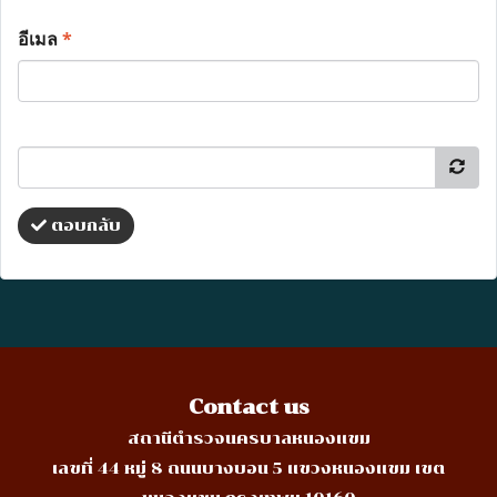
อีเมล
*
ตอบกลับ
Contact us
สถานีตำรวจนครบาลหนองแขม
เลขที่ 44 หมู่ 8 ถนนบางบอน 5 แขวงหนองแขม เขต