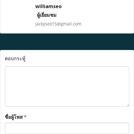
williamseo
ผู้เยี่ยมชม
jackyseo15@gmail.com
ตอบกระทู้
ชื่อผู้โพส
*