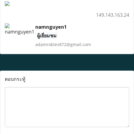
149.143.163.24
namnguyen1
ผู้เยี่ยมชม
adamrobles872@gmail.com
ตอบกระทู้