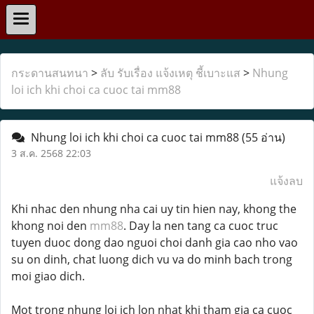
กระดานสนทนา
>
ลับ รับเรื่อง แจ้งเหตุ ชี้เบาะแส
>
Nhung
loi ich khi choi ca cuoc tai mm88
Nhung loi ich khi choi ca cuoc tai mm88
(55 อ่าน)
3 ส.ค. 2568 22:03
แจ้งลบ
Khi nhac den nhung nha cai uy tin hien nay, khong the
khong noi den
mm88
. Day la nen tang ca cuoc truc
tuyen duoc dong dao nguoi choi danh gia cao nho vao
su on dinh, chat luong dich vu va do minh bach trong
moi giao dich.
Mot trong nhung loi ich lon nhat khi tham gia ca cuoc