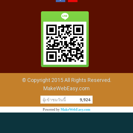
© Copyright 2015 All Rights Reserved.
MakeWebEasy.com
ผู้เข้าชมวันนี้
9,924
Powered by
MakeWebEasy.com