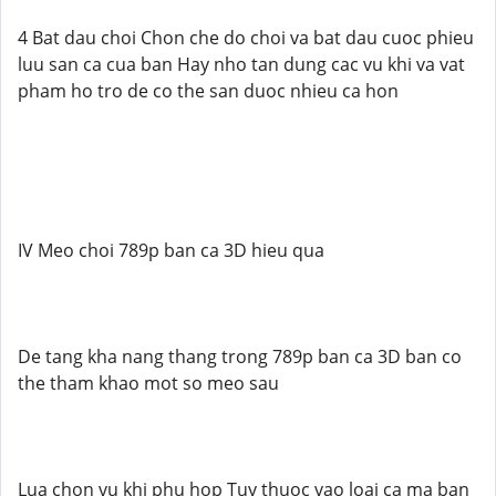
4 Bat dau choi Chon che do choi va bat dau cuoc phieu
luu san ca cua ban Hay nho tan dung cac vu khi va vat
pham ho tro de co the san duoc nhieu ca hon
IV Meo choi 789p ban ca 3D hieu qua
De tang kha nang thang trong 789p ban ca 3D ban co
the tham khao mot so meo sau
Lua chon vu khi phu hop Tuy thuoc vao loai ca ma ban