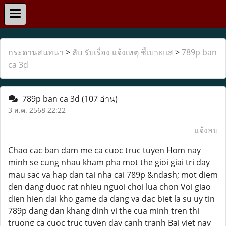
กระดานสนทนา
>
ลับ รับเรื่อง แจ้งเหตุ ชี้เบาะแส
>
789p ban
ca 3d
789p ban ca 3d
(107 อ่าน)
3 ส.ค. 2568 22:22
แจ้งลบ
Chao cac ban dam me ca cuoc truc tuyen Hom nay
minh se cung nhau kham pha mot the gioi giai tri day
mau sac va hap dan tai nha cai 789p &ndash; mot diem
den dang duoc rat nhieu nguoi choi lua chon Voi giao
dien hien dai kho game da dang va dac biet la su uy tin
789p dang dan khang dinh vi the cua minh tren thi
truong ca cuoc truc tuyen day canh tranh Bai viet nay