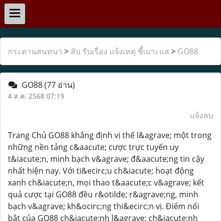
กระดานสนทนา
>
ลับ รับเรื่อง แจ้งเหตุ ชี้เบาะแส
>
GO88
GO88
(77 อ่าน)
4 ส.ค. 2568 07:19
แจ้งลบ
Trang Chủ GO88 khẳng định vị thế l&agrave; một trong
những nền tảng c&aacute; cược trực tuyến uy
t&iacute;n, minh bạch v&agrave; đ&aacute;ng tin cậy
nhất hiện nay. Với ti&ecirc;u ch&iacute; hoạt động
xanh ch&iacute;n, mọi thao t&aacute;c v&agrave; kết
quả cược tại GO88 đều r&otilde; r&agrave;ng, minh
bạch v&agrave; kh&ocirc;ng thi&ecirc;n vị. Điểm nổi
bật của GO88 ch&iacute;nh l&agrave; ch&iacute;nh