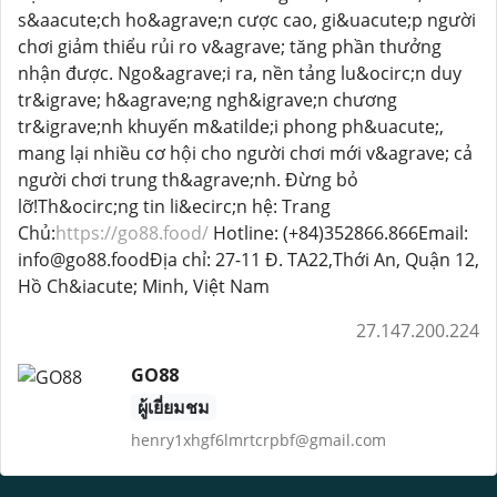
s&aacute;ch ho&agrave;n cược cao, gi&uacute;p người
chơi giảm thiểu rủi ro v&agrave; tăng phần thưởng
nhận được. Ngo&agrave;i ra, nền tảng lu&ocirc;n duy
tr&igrave; h&agrave;ng ngh&igrave;n chương
tr&igrave;nh khuyến m&atilde;i phong ph&uacute;,
mang lại nhiều cơ hội cho người chơi mới v&agrave; cả
người chơi trung th&agrave;nh. Đừng bỏ
lỡ!Th&ocirc;ng tin li&ecirc;n hệ: Trang
Chủ:
https://go88.food/
Hotline: (+84)352866.866Email:
info@go88.foodĐịa chỉ: 27-11 Đ. TA22,Thới An, Quận 12,
Hồ Ch&iacute; Minh, Việt Nam
27.147.200.224
GO88
ผู้เยี่ยมชม
henry1xhgf6lmrtcrpbf@gmail.com