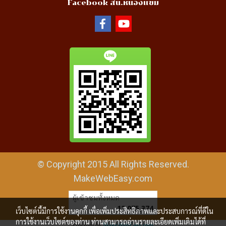
Facebook สน.หนองแขม
© Copyright 2015 All Rights Reserved.
MakeWebEasy.com
ผู้เข้าชมทั้งหมด
12,075,374
เว็บไซต์นี้มีการใช้งานคุกกี้ เพื่อเพิ่มประสิทธิภาพและประสบการณ์ที่ดีใน
การใช้งานเว็บไซต์ของท่าน ท่านสามารถอ่านรายละเอียดเพิ่มเติมได้ที่
Powered by
MakeWebEasy.com