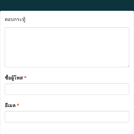
ตอบกระทู้
ชื่อผู้โพส
*
อีเมล
*