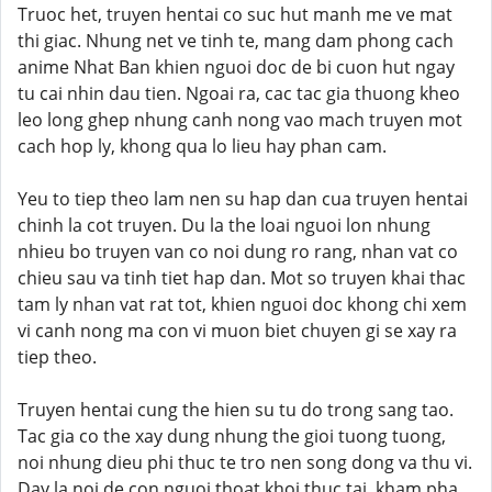
Truoc het, truyen hentai co suc hut manh me ve mat
thi giac. Nhung net ve tinh te, mang dam phong cach
anime Nhat Ban khien nguoi doc de bi cuon hut ngay
tu cai nhin dau tien. Ngoai ra, cac tac gia thuong kheo
leo long ghep nhung canh nong vao mach truyen mot
cach hop ly, khong qua lo lieu hay phan cam.
Yeu to tiep theo lam nen su hap dan cua truyen hentai
chinh la cot truyen. Du la the loai nguoi lon nhung
nhieu bo truyen van co noi dung ro rang, nhan vat co
chieu sau va tinh tiet hap dan. Mot so truyen khai thac
tam ly nhan vat rat tot, khien nguoi doc khong chi xem
vi canh nong ma con vi muon biet chuyen gi se xay ra
tiep theo.
Truyen hentai cung the hien su tu do trong sang tao.
Tac gia co the xay dung nhung the gioi tuong tuong,
noi nhung dieu phi thuc te tro nen song dong va thu vi.
Day la noi de con nguoi thoat khoi thuc tai, kham pha