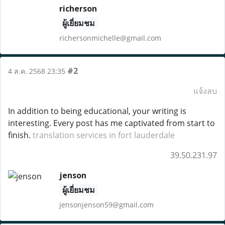
richerson
ผู้เยี่ยมชม
richersonmichelle@gmail.com
#2
4 ส.ค. 2568 23:35
แจ้งลบ
In addition to being educational, your writing is
interesting. Every post has me captivated from start to
finish.
translation services in fort lauderdale
39.50.231.97
jenson
ผู้เยี่ยมชม
jensonjenson59@gmail.com