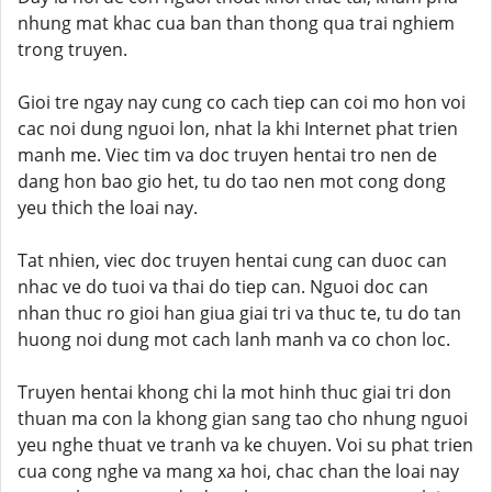
nhung mat khac cua ban than thong qua trai nghiem
trong truyen.
Gioi tre ngay nay cung co cach tiep can coi mo hon voi
cac noi dung nguoi lon, nhat la khi Internet phat trien
manh me. Viec tim va doc truyen hentai tro nen de
dang hon bao gio het, tu do tao nen mot cong dong
yeu thich the loai nay.
Tat nhien, viec doc truyen hentai cung can duoc can
nhac ve do tuoi va thai do tiep can. Nguoi doc can
nhan thuc ro gioi han giua giai tri va thuc te, tu do tan
huong noi dung mot cach lanh manh va co chon loc.
Truyen hentai khong chi la mot hinh thuc giai tri don
thuan ma con la khong gian sang tao cho nhung nguoi
yeu nghe thuat ve tranh va ke chuyen. Voi su phat trien
cua cong nghe va mang xa hoi, chac chan the loai nay