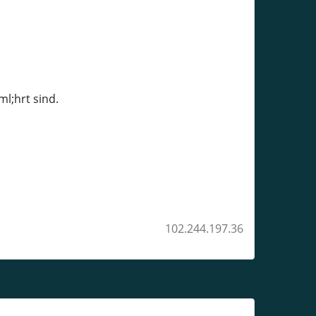
l;hrt sind.
102.244.197.36