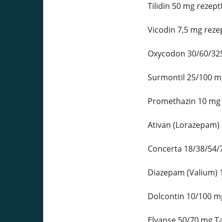
Tilidin 50 mg rezept
Vicodin 7,5 mg reze
Oxycodon 30/60/325
Surmontil 25/100 mg
Promethazin 10 mg 
Ativan (Lorazepam) 
Concerta 18/38/54/7
Diazepam (Valium) 1
Dolcontin 10/100 mg
Elvanse 50/70 mg Ta