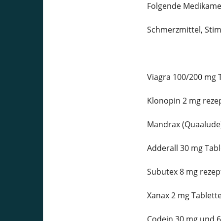
Folgende Medikament
Schmerzmittel, Stim
Viagra 100/200 mg T
Klonopin 2 mg rezep
Mandrax (Quaalude)
Adderall 30 mg Tabl
Subutex 8 mg rezept
Xanax 2 mg Tablette
Codein 30 mg und 6