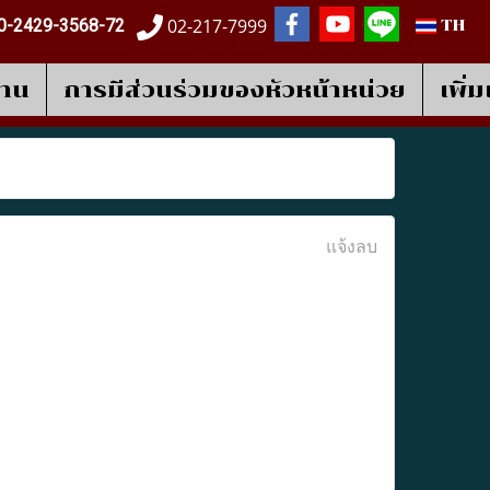
02-217-7999
0-2429-3568-72
TH
งาน
การมีส่วนร่วมของหัวหน้าหน่วย
เพิ่
แจ้งลบ