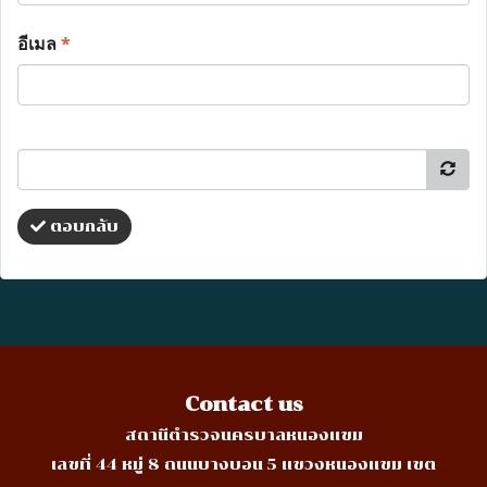
อีเมล
*
ตอบกลับ
Contact us
สถานีตำรวจนครบาลหนองแขม
เลขที่ 44 หมู่ 8 ถนนบางบอน 5 แขวงหนองแขม เขต