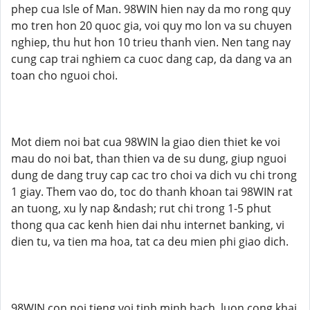
phep cua Isle of Man. 98WIN hien nay da mo rong quy
mo tren hon 20 quoc gia, voi quy mo lon va su chuyen
nghiep, thu hut hon 10 trieu thanh vien. Nen tang nay
cung cap trai nghiem ca cuoc dang cap, da dang va an
toan cho nguoi choi.
Mot diem noi bat cua 98WIN la giao dien thiet ke voi
mau do noi bat, than thien va de su dung, giup nguoi
dung de dang truy cap cac tro choi va dich vu chi trong
1 giay. Them vao do, toc do thanh khoan tai 98WIN rat
an tuong, xu ly nap &ndash; rut chi trong 1-5 phut
thong qua cac kenh hien dai nhu internet banking, vi
dien tu, va tien ma hoa, tat ca deu mien phi giao dich.
98WIN con noi tieng voi tinh minh bach, luon cong khai