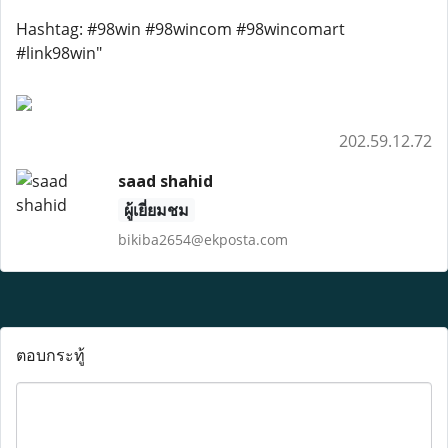
Hashtag: #98win #98wincom #98wincomart
#link98win"
202.59.12.72
saad shahid
ผู้เยี่ยมชม
bikiba2654@ekposta.com
ตอบกระทู้