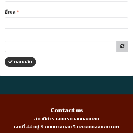
อีเมล
*
ตอบกลับ
Contact us
สถานีตำรวจนครบาลหนองแขม
เลขที่ 44 หมู่ 8 ถนนบางบอน 5 แขวงหนองแขม เขต