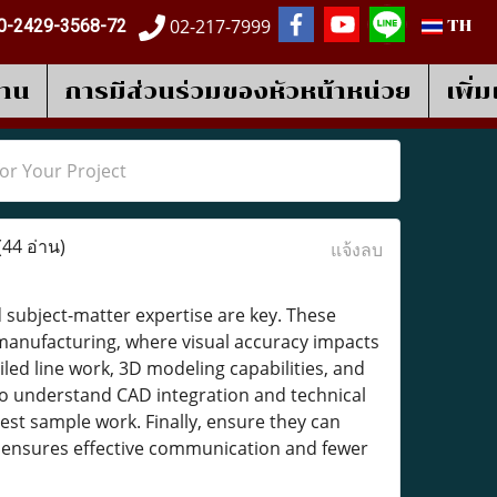
02-217-7999
0-2429-3568-72
TH
งาน
การมีส่วนร่วมของหัวหน้าหน่วย
เพิ่
for Your Project
(44 อ่าน)
แจ้งลบ
nd subject-matter expertise are key. These
d manufacturing, where visual accuracy impacts
led line work, 3D modeling capabilities, and
also understand CAD integration and technical
st sample work. Finally, ensure they can
ions ensures effective communication and fewer