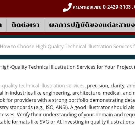
สน.หนองแขม 0-2429-3103 , 
า
ติดต่อเรา
ผลการปฎิบัติของแต่ละสาย
How to Choose High-Quality Technical Illustration Services 
h-Quality Technical Illustration Services for Your Project
-quality technical illustration services
, precision, clarity, a
al in industries like engineering, architecture, medical, an
ok for providers with a strong portfolio demonstrating detai
ustry standards (e.g., ISO, ANSI). A good illustrator should 
sses. Verify their understanding of your domain and reque
itable formats like SVG or AI. Investing in quality illustrat