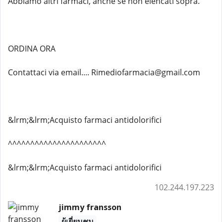
Abbiamo altri farmaci, anche se non elencati sopra.
ORDINA ORA
Contattaci via email.... Rimediofarmacia@gmail.com
&lrm;&lrm;Acquisto farmaci antidolorifici
^^^^^^^^^^^^^^^^^^^^^^
&lrm;&lrm;Acquisto farmaci antidolorifici
102.244.197.223
jimmy fransson
ผู้เยี่ยมชม