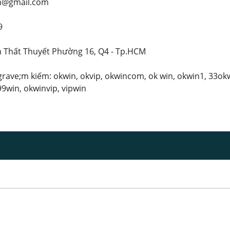
om@gmail.com
9
;n Thất Thuyết Phường 16, Q4 - Tp.HCM
rave;m kiếm: okwin, okvip, okwincom, ok win, okwin1, 33okw
99win, okwinvip, vipwin