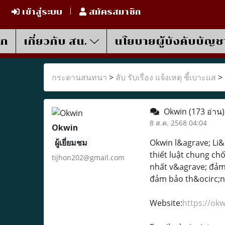
เข้าสู่ระบบ
สมัครสมาชิก
รก
เกี่ยวกับ สน.
นโยบายผู้บังคับบัญช
กระดานสนทนา
>
ลับ รับเรื่อง แจ้งเหตุ ชี้เบาะแส
>
Okwin
(173 อ่าน)
8 ส.ค. 2568 04:04
Okwin
ผู้เยี่ยมชม
Okwin l&agrave; Li&
thiết luật chung ch
tijhon202@gmail.com
nhất v&agrave; đảm
đảm bảo th&ocirc;ng
Website:
https://okw