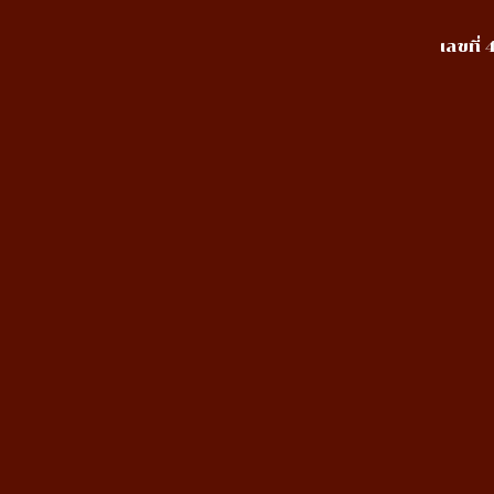
เลขที